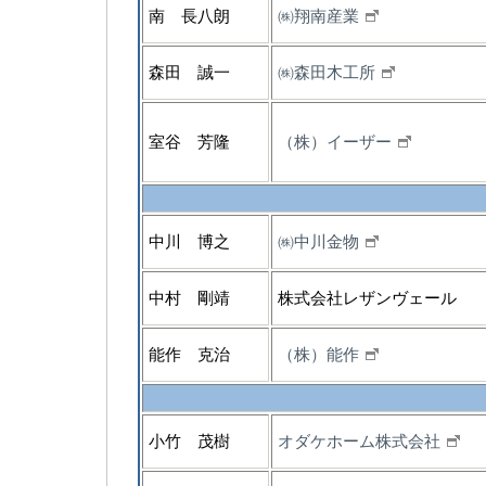
南 長八朗
㈱翔南産業
森田 誠一
㈱森田木工所
室谷 芳隆
（株）イーザー
中川 博之
㈱中川金物
中村 剛靖
株式会社レザンヴェール
能作 克治
（株）能作
小竹 茂樹
オダケホーム株式会社