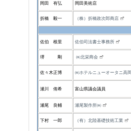
岡田 有弘
岡田美術店
折橋 毅一
（株）折橋政次郎商店
佐伯 根里
佐伯司法書士事務所
堺 剛
㈱北栄商会
佐々木正博
㈱ホテルニューオータニ高
瀬川 侑希
富山県議会議員
瀬尾 良輔
瀬尾製作所㈱
下村 一郎
（有）北陸基礎技術工業