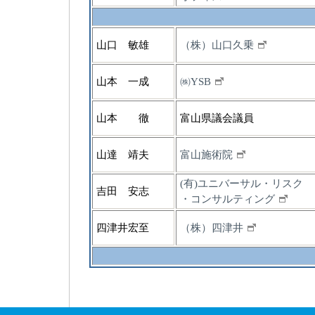
山口 敏雄
（株）山口久乗
山本 一成
㈱YSB
山本 徹
富山県議会議員
山達 靖夫
富山施術院
(有)ユニバーサル・リスク
吉田 安志
・コンサルティング
四津井宏至
（株）四津井