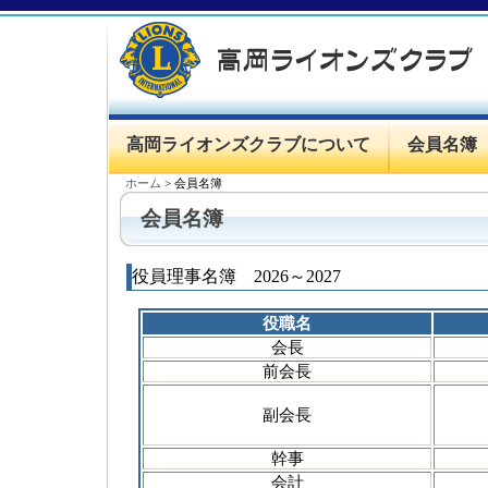
高岡ライオンズクラブについて
会員名簿
ホーム
>
会員名簿
会員名簿
役員理事名簿 2026～2027
役職名
会長
前会長
副会長
幹事
会計