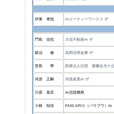
伊東 孝悦
㈱エーティーワークス
門島 信也
大信不動産㈱
鍛治 修
高岡信用金庫
笠島 學
医療法人社団 紫蘭会光ケ
河原 正嗣
河原産業㈱
川原 基宏
㈱北陸燃商
小林 知佳
PAHLAPUU（パラプウ）㈱