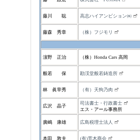
藤川 聡
高志ハイアンビション㈱
藤森 秀章
（株）フジモリ
濵野 正治
（株）Honda Cars 高岡
般若 保
勘渓堂般若鋳造所
林 眞宰秀
（有）天狗乃肉
司法書士・行政書士
広沢 晶子
エス・アール事務所
廣嶋 康雄
広島税理士法人
本田 敦夫
(有)荒木商会