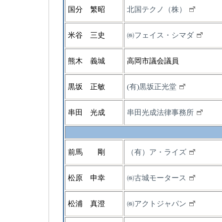
国分 繁昭
北国テクノ（株）
米谷 三史
㈱フェイス・シマダ
熊木 義城
高岡市議会議員
黒坂 正敏
(有)黒坂正光堂
串田 光成
串田光成法律事務所
前馬 剛
（有）ア・ライズ
松原 申幸
㈱古城モータース
松浦 真澄
㈱アクトジャパン