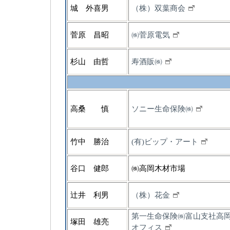
城 外喜男
（株）双葉商会
菅原 昌昭
㈱菅原電気
杉山 由哲
寿酒販㈱
高桑 慎
ソニー生命保険㈱
竹中 勝治
(有)ビップ・アート
谷口 健郎
㈱高岡木材市場
辻井 利男
（株）花金
第一生命保険㈱富山支社高
塚田 雄亮
オフィス