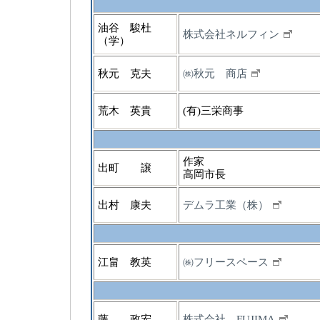
油谷 駿杜
株式会社ネルフィン
（学）
秋元 克夫
㈱秋元 商店
荒木 英貴
(有)三栄商事
作家
出町 譲
高岡市長
出村 康夫
デムラ工業（株）
江畠 教英
㈱フリースペース
藤 政宏
株式会社 FUJIMA