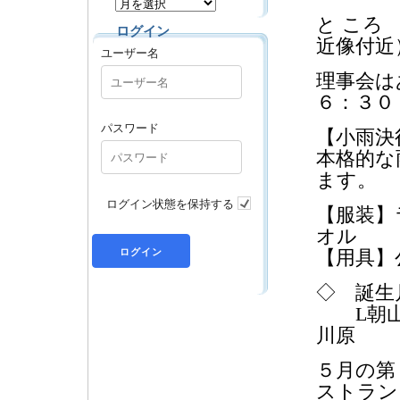
と ころ
ログイン
近像付近
ユーザー名
理事会は
６：３０
パスワード
【小雨
本格的な
ます。
ログイン状態を保持する
【服装】
オル
【用具】
◇ 誕
L朝山L
川原
５月の第
ストラン