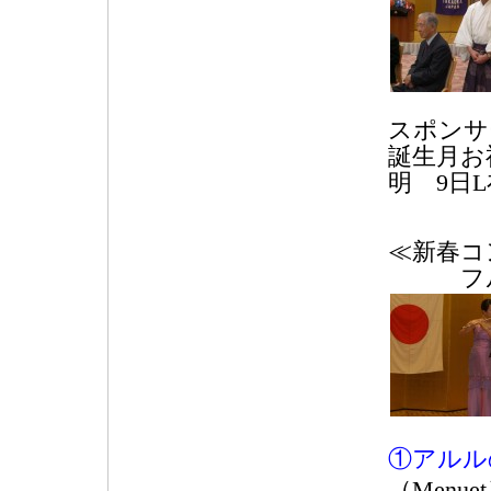
スポンサ
誕生月お
明 9日
19日
≪新春コ
フルー
①アルル
（Menu