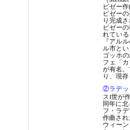
ビゼー作
ビゼーの
り完成さ
ビゼーの
れている
『アルル
ル市とい
ゴッホの
フェ「カ
が有名。
り、現存
②ラデッ
スI世が
同年に北
フ・ラデ
作曲され
ウィーン