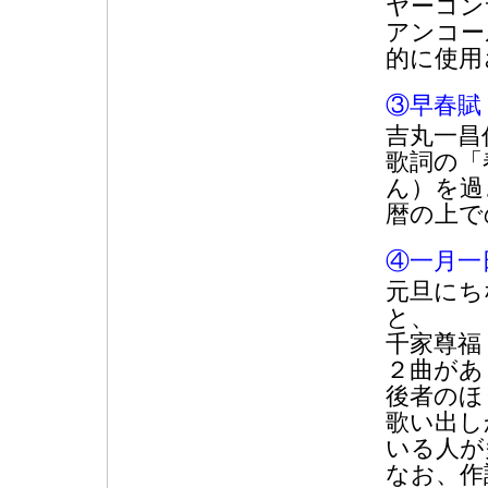
ヤーコン
アンコー
的に使用
③早春賦
吉丸一昌
歌詞の「
ん）を過
暦の上で
④一月一
元旦にち
と、
千家尊福
２曲があ
後者のほ
歌い出し
いる人が
なお、作