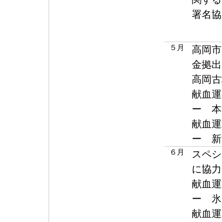
署名協
５月
高岡市
金拠出
高岡古
献血運
ー 本
献血運
ー 新
６月
スペシ
に協力
献血運
ー 氷
献血