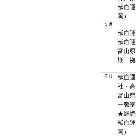
献血運
岡）
１月
献血運
献血運
富山県
期 拠
２月
献血運
社・高
富山県
ー教室
★継続
献血運
岡）