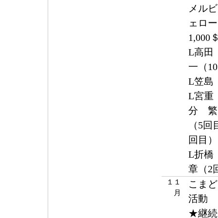
メルビ
ェロー
1,00
L高田
一（1
L笠
L宮
分 繁
（5回
回目）
L折橋
章（2
１１
こまど
月
活動
★継続