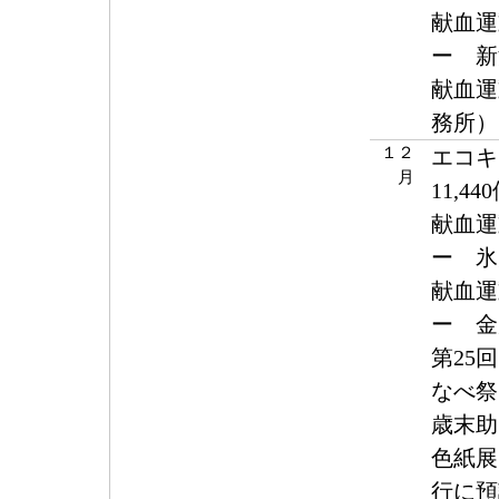
献血運
ー 新
献血運
務所）
１２
エコ
月
11,44
献血運
ー 氷
献血運
ー 金
第25
なべ祭
歳末助
色紙展
行に預