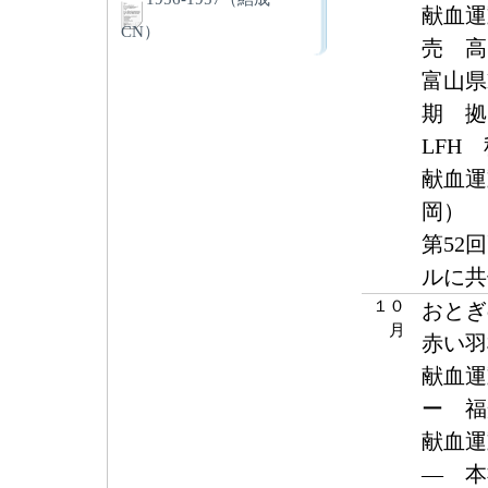
献血運
CN）
売 高
富山県
期 拠
LFH
献血運
岡）
第52
ルに共
１０
おとぎ
月
赤い羽
献血運
ー 福
献血運
― 本