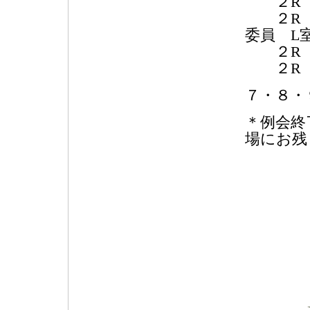
２R 地
２R 
委員 L
２R 地
２R 地
７・８・
＊例会終
場にお残