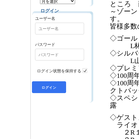
ところ 
～ゾーン
ログイン
ユーザー名
す。
皆様多数
◇ゴール
パスワード
L林
◇シルバ
L山
◇プレミ
ログイン状態を保持する
◇100
◇100
クトパッ
◇スペシ
露
◇ゲスト
ライオ
２R１Z