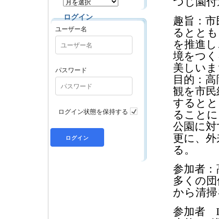
つじ園付
ログイン
趣旨：市
ユーザー名
るととも
を推進し
境をつく
美しいま
パスワード
目的：高
観を市民
するとと
ログイン状態を保持する
ることに
公園に対
更に、外
る。
参加者：
多くの団
から清掃
参加者 