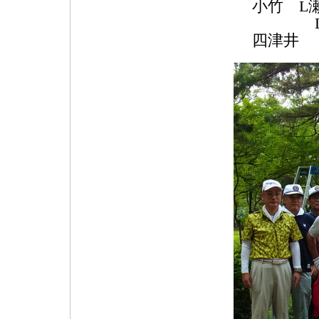
小竹 L
L髙田
四津井