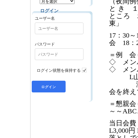
（夜間例
と き 
ログイン
ところ 
ユーザー名
東」
17：30
会 18：
パスワード
＝例 会
◇ メン
◇ メン
ログイン状態を保持する
L山
演 題
会を終え
＝懇親会
～～AB
当日会
L3,000