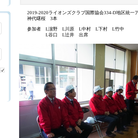
2019-2020ライオンズクラブ国際協会334-D地区統
神代曙桜 3本
参加者 L濵野 L川原 L中村 L下村 L竹中
L谷口 L辻井 出席