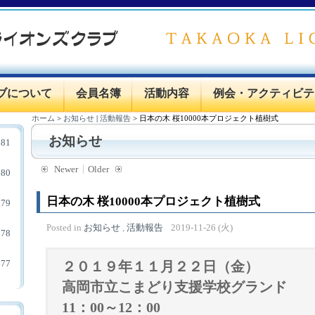
ブについて
会員名簿
活動内容
例会・アクティビテ
ホーム
>
お知らせ
|
活動報告
>
日本の木 桜10000本プロジェクト植樹式
お知らせ
81
Newer
Older
80
日本の木 桜10000本プロジェクト植樹式
79
Posted in
お知らせ
,
活動報告
2019-11-26 (火)
78
77
２０１９年１１
月２２日（金）
高岡市立こまどり支援学校グランド
11：00～12：00