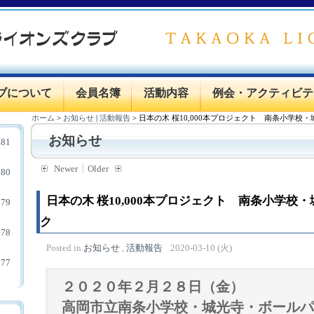
ブについて
会員名簿
活動内容
例会・アクティビテ
ホーム
>
お知らせ
|
活動報告
>
日本の木 桜10,000本プロジェクト 南条小学校
お知らせ
81
Newer
Older
80
日本の木 桜10,000本プロジェクト 南条小学校
79
ク
78
Posted in
お知らせ
,
活動報告
2020-03-10 (火)
77
２０２０年２月２８日（金）
高岡市立南条小学校・城光寺・ボール