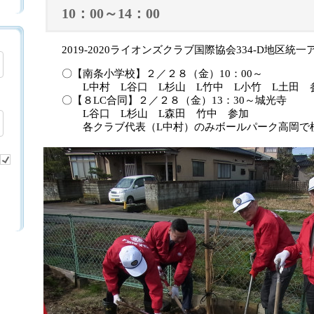
10：00～14：00
2019-2020ライオンズクラブ国際協会334-D地区統
〇【南条小学校】２／２８（金）10：00～
L中村 L谷口 L杉山 L竹中 L小竹 L土田 
〇【８LC合同】２／２８（金）13：30～城光寺
L谷口 L杉山 L森田 竹中 参加
各クラブ代表（L中村）のみボールパーク高岡で