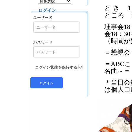
と き 
ログイン
ところ 
ユーザー名
理事会18
会18：30
（時間が
パスワード
＝懇親会
＝ABC
ログイン状態を保持する
名曲～＝
＊当日会費 
は個人口