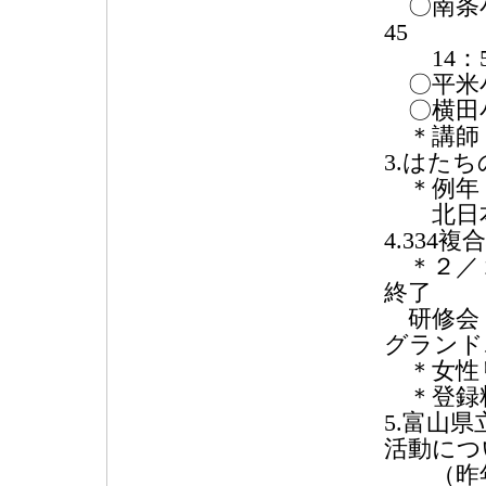
〇南条小学
45
14：5
〇平米小学
〇横田小学
＊講師：
3.はた
＊例年 1
北日本
4.33
＊２／２
終了
研修会：
グランド
＊女性
＊登録料 
5.富山
活動につ
（昨年