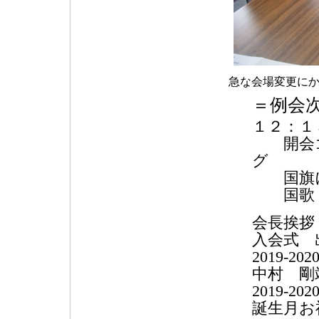
急な会場変更に
＝例会
１２：１
開会
国旗に
国歌・
会長挨拶
入会式 
2019-
中村 剛
2019-
誕生月お