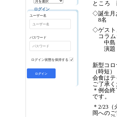
ところ 
ログイン
◇誕生月
ユーザー名
8名
◇ゲスト
コラム
パスワード
中島 
演題 
「歴
ログイン状態を保持する
新型コロ
（時短）
会食はテ
ご了承く
＊例会終
です。
＊2/23
岡へのご