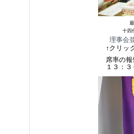
十四
理事会並
↑クリッ
席率の報
１３：３