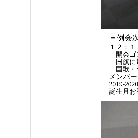
＝例会
１２：１
開会ゴ
国旗に
国歌・
メンバー
2019-
誕生月お