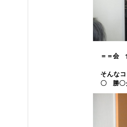
＝＝会 
そんなコ
〇 勝〇