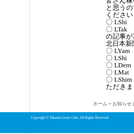
皆さん稼
と思うの
ください
〇 LS
〇 LT
の記事が
北日本新
〇 LY
〇 LS
〇 LD
〇 LM
〇 LS
ただきま
ホーム
>
お知らせ
Copyright © Takaoka Lions Club. All Rights Reserved.