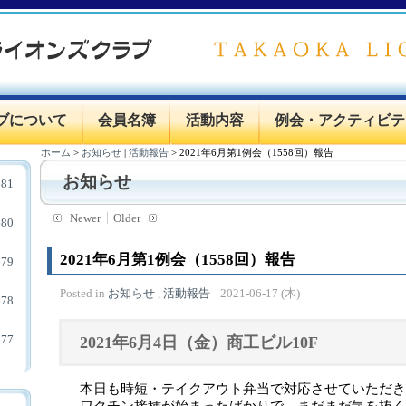
ブについて
会員名簿
活動内容
例会・アクティビテ
ホーム
>
お知らせ
|
活動報告
>
2021年6月第1例会（1558回）報告
お知らせ
81
Newer
Older
80
2021年6月第1例会（1558回）報告
79
Posted in
お知らせ
,
活動報告
2021-06-17 (木)
78
77
2021年6月4日（金）商工ビル10F
本日も時短・テイクアウト弁当で対応させていただき