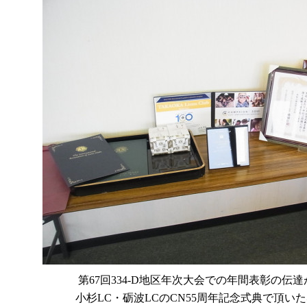
第67回334-D地区年次大会での年間表彰の伝
小杉LC・砺波LCのCN55周年記念式典で頂い