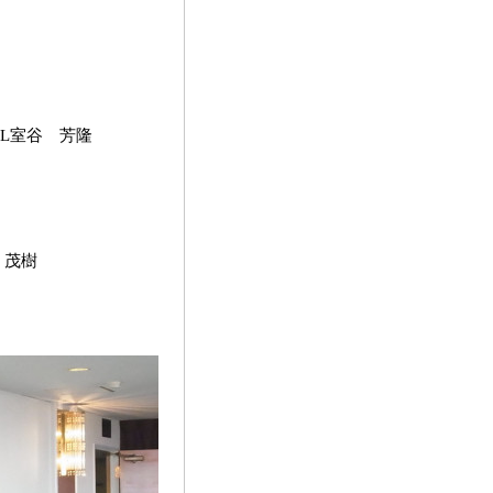
L室谷 芳隆
 茂樹