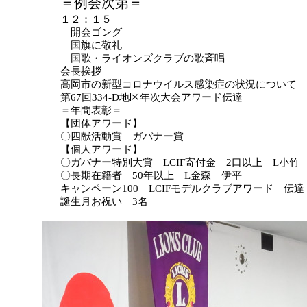
＝例会次第＝
１２：１５
開会ゴング
国旗に敬礼
国歌・ライオンズクラブの歌斉唱
会長挨拶
高岡市の新型コロナウイルス感染症の状況について 
第67回334-D地区年次大会アワード伝達
＝年間表彰＝
【団体アワード】
〇四献活動賞 ガバナー賞
【個人アワード】
〇ガバナー特別大賞 LCIF寄付金 2口以上 L小竹
〇長期在籍者 50年以上 L金森 伊平
キャンペーン100 LCIFモデルクラブアワード 伝達
誕生月お祝い 3名