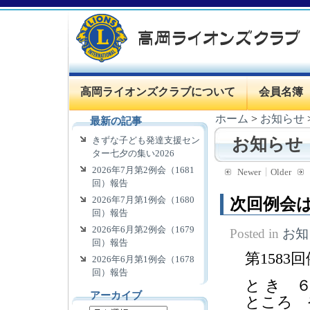
高岡ライオンズクラブについて
会員名簿
ホーム
>
お知らせ
最新の記事
きずな子ども発達支援セン
お知らせ
ター七夕の集い2026
2026年7月第2例会（1681
Newer
Older
回）報告
2026年7月第1例会（1680
次回例会は
回）報告
2026年6月第2例会（1679
Posted in
お知
回）報告
第158
2026年6月第1例会（1678
回）報告
と き 
アーカイブ
ところ 