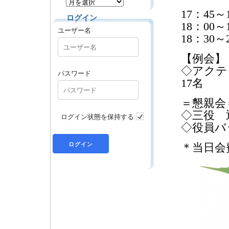
17：45
ログイン
18：00
ユーザー名
18：30
【例会】
◇アクテ
パスワード
17名
＝懇親会
◇三役 
ログイン状態を保持する
◇役員バ
＊当日会