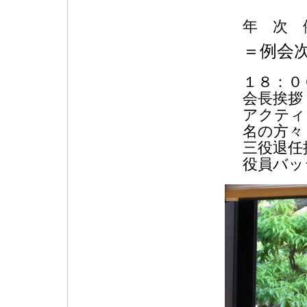
年 次 
＝例会
１８：０
会長挨拶
アクティ
名の方々
三役退任
役員バッ