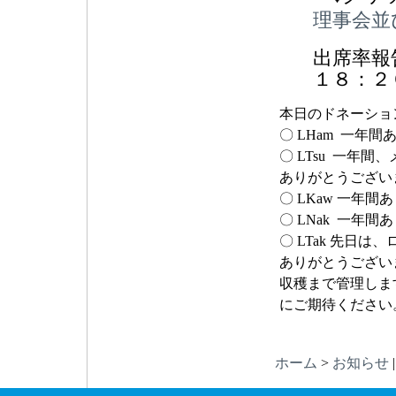
理事会並び
出席率報
１８：２
本日のドネーショ
〇 LHam 一年
〇 LTsu 一年
ありがとうござい
〇 LKaw 一年
〇 LNak 一年
〇 LTak 先日
ありがとうござい
収穫まで管理しま
にご期待ください
ホーム
>
お知らせ