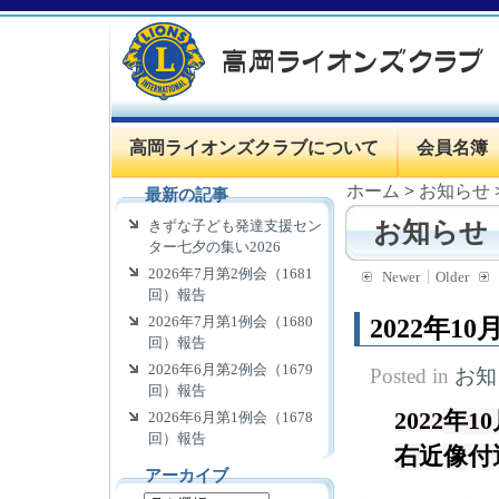
高岡ライオンズクラブについて
会員名簿
ホーム
>
お知らせ
最新の記事
きずな子ども発達支援セン
お知らせ
ター七夕の集い2026
2026年7月第2例会（1681
Newer
Older
回）報告
2026年7月第1例会（1680
2022年1
回）報告
2026年6月第2例会（1679
Posted in
お知
回）報告
2022
年1
2026年6月第1例会（1678
回）報告
右近像付
アーカイブ