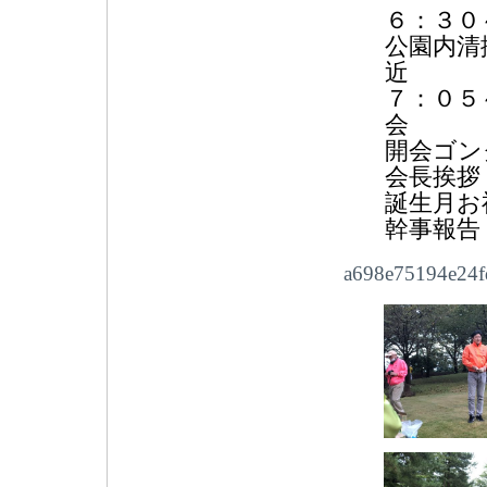
６：３
０
公園内清
７：０５
開会ゴン
会長挨拶
誕生月お
幹事報告
a698e75194e24