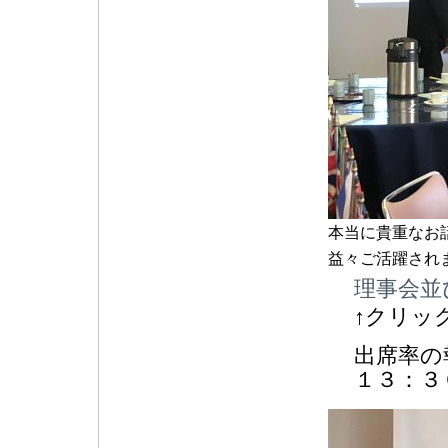
本当に貴重なお
益々ご活躍され
理事会並び
↑クリッ
出席率の
１３：３