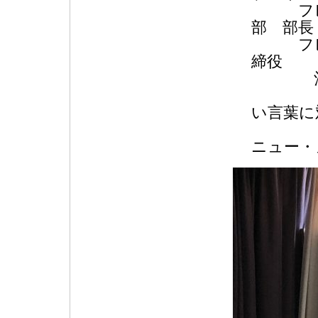
フレン
部 部長
フレン
締役
酒谷 
演 題
い言葉に
被雇
ニュー・