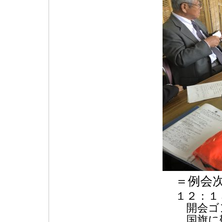
＝例会
１２：１
開会ゴ
国旗に