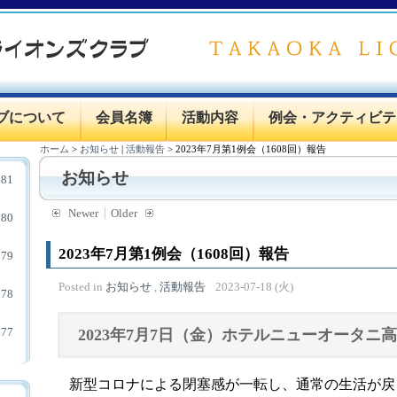
ブについて
会員名簿
活動内容
例会・アクティビテ
ホーム
>
お知らせ
|
活動報告
>
2023年7月第1例会（1608回）報告
お知らせ
81
Newer
Older
80
2023年7月第1例会（1608回）報告
79
Posted in
お知らせ
,
活動報告
2023-07-18 (火)
78
77
2023年7月7日（金）ホテルニューオータニ
新型コロナによる閉塞感が一転し、通常の生活が戻