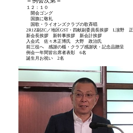
＝例会次第＝
１２：１０
開会ゴング
国旗に敬礼
国歌・ライオンズクラブの歌斉唱
2R1Z副ZC／地区GST・四献副委員長挨拶 L濵野 
新会長挨拶 新幹事挨拶 新会計挨拶
入会式 佐々木正博氏 大野 政治氏
前三役へ 感謝の楯・クラブ感謝状・記念品贈呈
例会一年間皆出席者表彰 6名
誕生月お祝い 2名