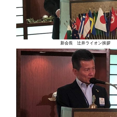
新会長 辻井ライオン挨拶