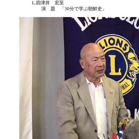
L.四津井 宏至
演 題 「30分で学ぶ朝鮮史」