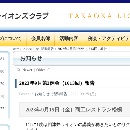
ブについて
会員名簿
活動内容
例会・アクティビテ
ホーム
>
お知らせ
|
活動報告
>
2023年9月第2例会（1613回）報告
お知らせ
81
Newer
Older
80
2023年9月第2例会（1613回）報告
79
Posted in
お知らせ
,
活動報告
2023-09-25 (月)
78
77
2023年9月15日（金）商工レストラン松楓
1年に1度は四津井ライオンの講義が聴きたいとのリ