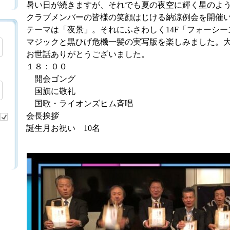
暑い日が続きますが、それでも夏の夜空に輝く星のよ
クラブメンバーの皆様の笑顔はじける納涼例会を開催
テーマは「夜景」。それにふさわしく14F「フォーシ
マジックと黒ひげ危機一髪の実写版を楽しみました。
お世話ありがとうございました。
１８：００
開会ゴング
国旗に敬礼
国歌・ライオンズヒム斉唱
会長挨拶
誕生月お祝い 10名