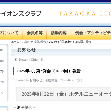
ブについて
会員名簿
活動内容
例会・アクティビテ
ホーム
>
お知らせ
|
活動報告
>
2025年8月第2例会（1659回）報告
お知らせ
81
Newer
Older
80
2025年8月第2例会（1659回）報告
79
Posted in
お知らせ
,
活動報告
2025-09-01 (月)
78
77
2025年8月22日（金）ホテルニューオ
＝納涼例会＝