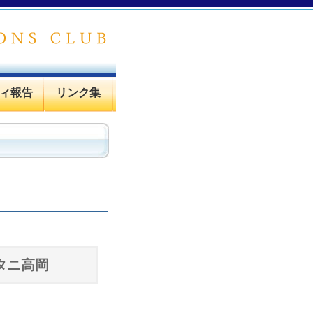
ィ報告
リンク集
ータニ高岡