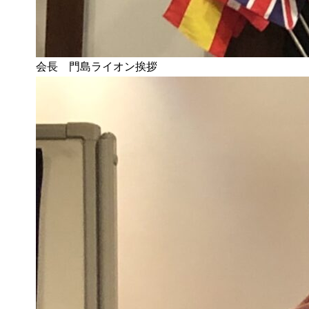
会長 門島ライオン挨拶