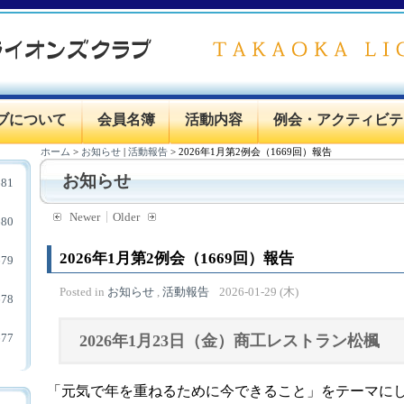
ブについて
会員名簿
活動内容
例会・アクティビテ
ホーム
>
お知らせ
|
活動報告
>
2026年1月第2例会（1669回）報告
お知らせ
81
Newer
Older
80
2026年1月第2例会（1669回）報告
79
Posted in
お知らせ
,
活動報告
2026-01-29 (木)
78
77
2026年1月23日（金）商工レストラン松楓
「元気で年を重ねるために今できること」をテーマに