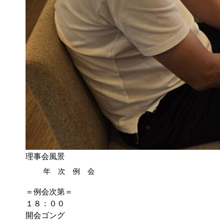
理事会風景
年 次 例 会
＝例会次第＝
１８：００
開会ゴング