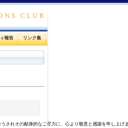
ィ報告
リンク集
全うされその献身的なご尽力に、心より敬意と感謝を申し上げ