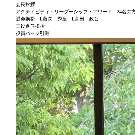
会長挨拶
アクティビティ・リーダーシップ・アワード 24名の
退会挨拶 L藤森 秀章 L髙田 政公
三役退任挨拶
役員バッジ引継