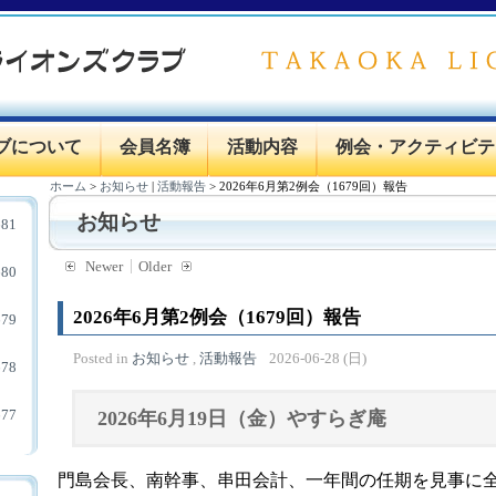
ブについて
会員名簿
活動内容
例会・アクティビテ
ホーム
>
お知らせ
|
活動報告
>
2026年6月第2例会（1679回）報告
お知らせ
81
Newer
Older
80
2026年6月第2例会（1679回）報告
79
Posted in
お知らせ
,
活動報告
2026-06-28 (日)
78
77
2026
年6月19日（金）やすらぎ庵
門島会長、南幹事、串田会計、一年間の任期を見事に