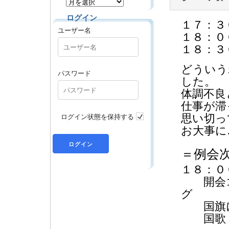
ログイン
１７：３
ユーザー名
１８：０
１８：３
どういう
パスワード
した。
体調不良
仕事が滞
ログイン状態を保持する
思い切っ
お大事に
＝例会
１８：０
開会
国旗に
国歌・