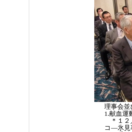
理事会並
1.献血
＊１２／
コ―氷見