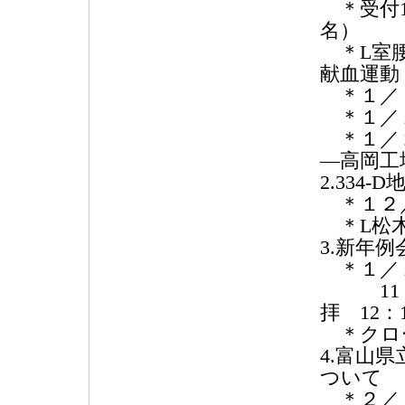
＊受付13
名）
＊L室
献血運動
＊１／７
＊１／１
＊１／２
―高岡工
2.334
＊１２／
＊L松木
3.新年
＊１／１
11：3
拝 12：
＊クロ
4.富山
ついて
＊２／