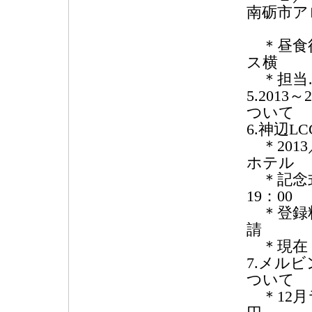
南砺市ア
集合 
＊昼食後
ス横
＊担当
5.201
ついて 
6.神辺L
＊201
ホテル
＊記念式典
19：00
＊登録料 
請
＊現在 
7.メル
ついて
＊12月ラ