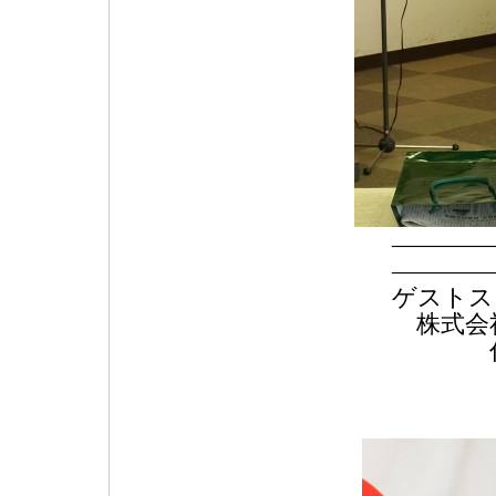
———
————
ゲストス
株式会
代表取
演題