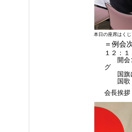
本日の座席はくじ
＝例会
１２：１
開会
国旗に
国歌・
会長挨拶