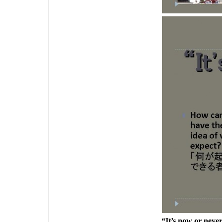
“It’s now or nev