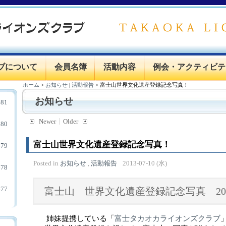
ブについて
会員名簿
活動内容
例会・アクティビテ
ホーム
>
お知らせ
|
活動報告
>
富士山世界文化遺産登録記念写真！
お知らせ
81
Newer
Older
80
富士山世界文化遺産登録記念写真！
79
Posted in
お知らせ
,
活動報告
2013-07-10 (水)
78
77
富士山 世界文化遺産登録記念写真 201
姉妹提携している「
富士タカオカライオンズクラブ