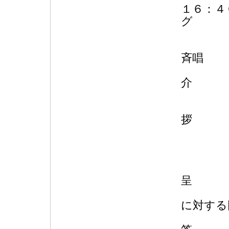
１６：４
国旗
国歌
斉唱
来賓・
介
参加
ガバ
ゾー
地区
来
地区ガ
クラブ
に対する
クラ