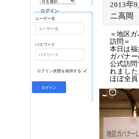
2013
ログイン
ニ高岡
ユーザー名
＝地区ガ
訪問＝
パスワード
本日は福
ガバナー
公式訪問
ログイン状態を保持する
れました
ほぼ全員