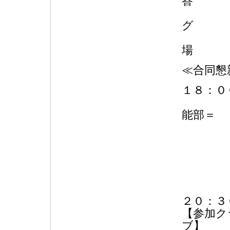
閉会
地区
≪合同懇
１８：０
＝富
能部＝
開
ウィ
ライ
閉会
また
閉
２０：３
【参加ク