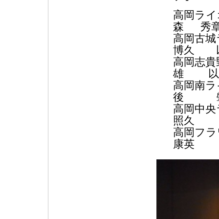
高岡ラ
森 秀
高岡古
博久 
高岡志貴
雄 以
高岡南
後 肇
高岡中
照久 
高岡フラ
康英 