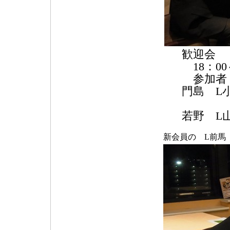
歓迎会
18：00
参加者 
門島 L
L森田
若野 L
新会員の L前