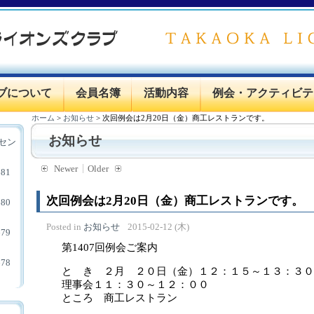
ブについて
会員名簿
活動内容
例会・アクティビテ
ホーム
>
お知らせ
>
次回例会は2月20日（金）商工レストランです。
お知らせ
セン
Newer
Older
81
次回例会は2月20日（金）商工レストランです。
80
Posted in
お知らせ
2015-02-12 (木)
79
第1407回例会ご案内
78
と き ２月 ２０日（金）１２：１５～１３：３０
理事会１１：３０～１２：００
ところ 商工レストラン