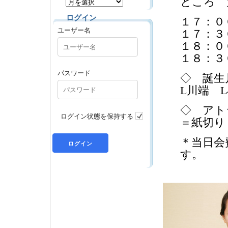
ところ 
ログイン
１７：０
ユーザー名
１７：３
１８：０
１８：３
パスワード
◇ 誕生
L川端 
◇ アト
ログイン状態を保持する
＝紙切り
＊当日会
す。