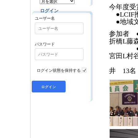
今年度受
ログイン
●LCI
ユーザー名
●地域文
参加者 
折橋L藤
パスワード
●一般登
宮田L村
L長
ログイン状態を保持する
井 13