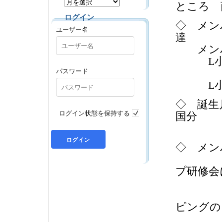
ところ 
ログイン
◇ メン
ユーザー名
達 
メン
L小森
パスワード
L小竹
◇ 誕
ログイン状態を保持する
国分
L松
◇ メ
演 
プ研修
L
演 
ピングの