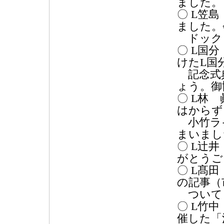
ました。
〇 L笠
ました。
ドック
〇 L国
けたL国
記念式典
ょう。御
〇 L林
はからず
小竹ラ
まいまし
〇 L辻
がとうご
〇 L髙
の記事（
ついて
〇 L竹
催した「