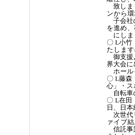
致しま
ンから環
子会社の
を進め、
にしま
〇 L小
たします
御支援
界大会に
ホール
〇 L藤
心」・ス
自転車
〇 L在
日、日本
次世代リ
ァイブ結
信託事