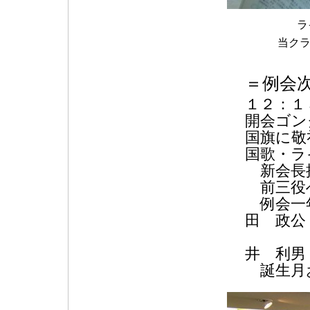
ラ
当クラ
＝例会
１２：１
開会ゴン
国旗に敬
国歌・ラ
新会長挨
前三役へ
例会一年
田 政
L
井 利男
誕生月お