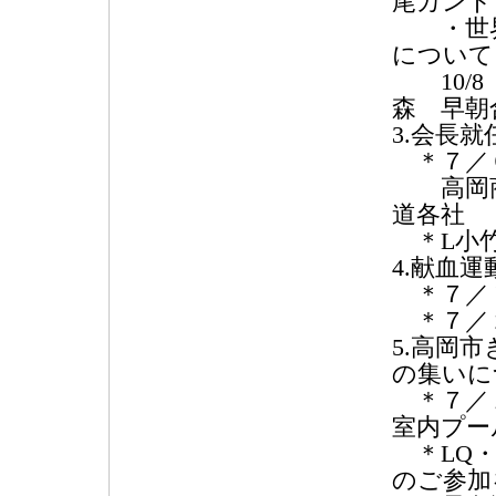
尾カント
・世界
について
10/8
森 早朝
3.会長
＊７／６
高岡商
道各社
＊L小竹
4.献血
＊７／７
＊７／２
5.高岡
の集いに
＊７／１
室内プー
＊LQ・
のご参加