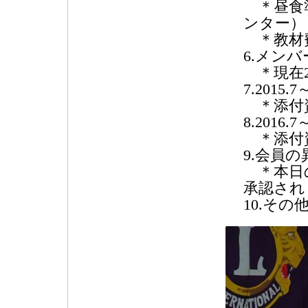
＊昼食準
ンター）
＊教材費
6.メン
＊現在23
7.201
＊添付
8.201
＊添付
9.会員
＊本日の
承認され
10.その