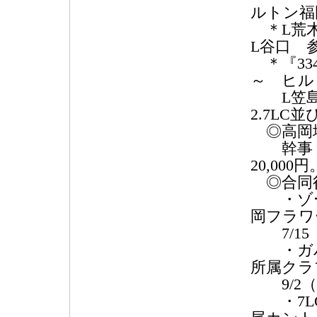
ルトン福
＊L荒木
L谷口 
＊『334
～ ヒル
L笠島
2.7LC
◎高岡地
幹事：
20,000円
◎合同
・ゾー
岡フラワ
7/15
・ガバナ
所属クラ
9/2（
・7LC親