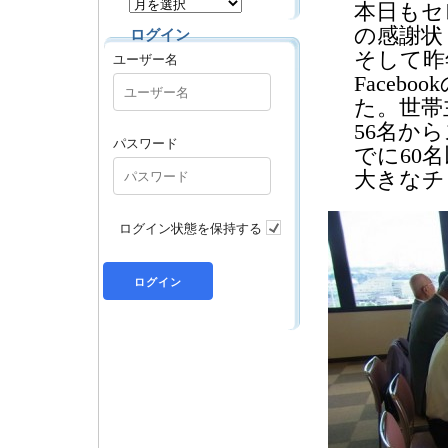
本日もセ
の感謝状
ログイン
そして昨
ユーザー名
Face
た。世帯
56名か
パスワード
でに60
大きなチ
ログイン状態を保持する