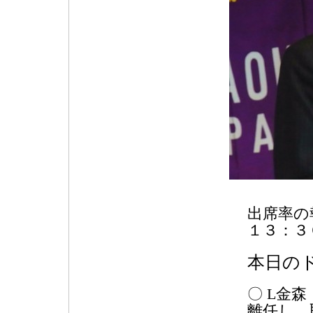
出席率の
１３：３
本日の
〇 L金
離任し、