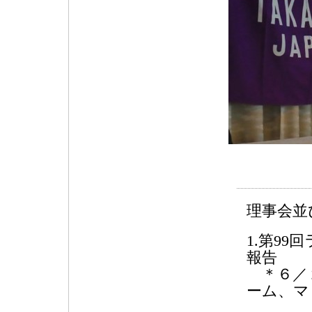
理事会並
1.第9
報告
＊６／２
ーム、マ
福