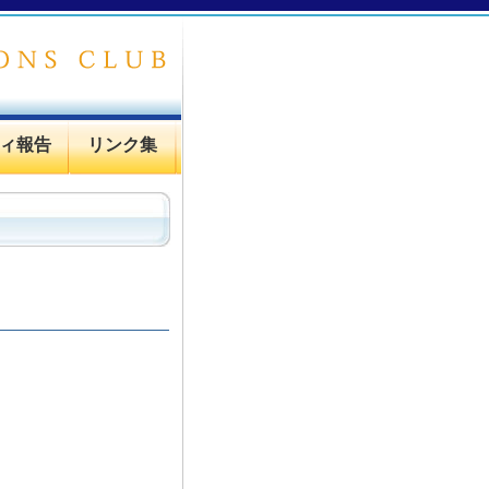
ィ報告
リンク集