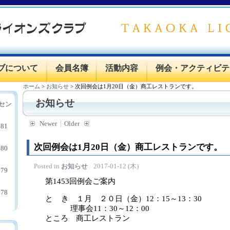
ブについて
会員名簿
活動内容
例会・アクティビテ
ホーム
>
お知らせ
>
次回例会は1月20日（金）商工レストランです。
お知らせ
セン
Newer
Older
81
次回例会は1月20日（金）商工レストランです。
80
Posted in
お知らせ
2017-01-12 (木)
79
第1453回例会ご案内
78
と き １月 ２０日（金）12：15～13：30
理事会11：30～12：00
ところ 商工レストラン