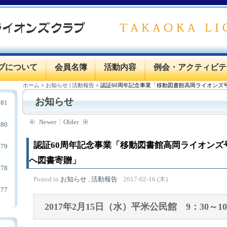
ブについて
会員名簿
活動内容
例会・アクティビテ
ホーム
>
お知らせ
|
活動報告
>
認証60周年記念事業「移動図書館高岡ライオンズ
お知らせ
81
Newer
Older
80
認証60周年記念事業「移動図書館高岡ライオンズ
79
へ図書寄贈」
78
Posted in
お知らせ
,
活動報告
2017-02-16 (木)
77
2017年2月15日（水）平米公民館 9：30～10