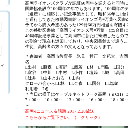
高岡ライオンズクラブが認証60周年を迎えると同時
国際協会設立100周年の年でもあります。100周年
（遺産）に相応しい記念事業として、昭和36年に1台
と運行してきた移動図書館ライオンズ号=万葉へ図書
予てから購入希望のあった129冊60万円相当を寄贈
この移動図書館「高岡ライオンズ号=万葉」は5台目に
40周年記念事業として高岡市に新たに寄贈したもので
の割合で現在も巡回しており、中央図書館まで通うこ
生徒、高齢者の方々の支えとなっております。
＊参加者 高岡市教育長 氷見 哲正 文苑堂 吉岡
名
L出村 L藤森 L濵野 L般若 L林 L門島 L国
L室谷 L中川 L中村 L小竹 L塩﨑 L城 L髙田
L辻井 L山本とおる L山内
クローバ会からLL林 LL金森 LL国分 LL塩﨑
利用者 7名
＊当日の様子はケーブルネットワーク高岡（９CH）にて
7：00～ 10：00～ 13：00～ 16：00～ 18：00～
～
高岡-iニュース＆話題 2017.2.20放送
こちらからご覧下さい。（←クリック）