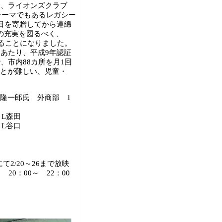
に、ライオンズクラブ
のテーマでもあるレガシー
目を寄贈してから連綿
の充実を図るべく、
することになりました。
あたり、平成9年認証
、市内88カ所を月1回
とが難しい、児童・
隆一郎氏 外商部 1
分 L森田
 L谷口
2/20～26まで放映
 20：00～ 22：00