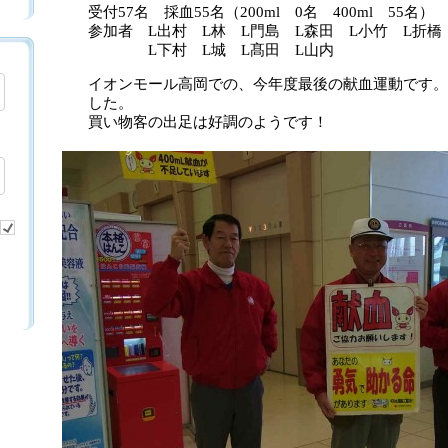
受付57名 採血55名（200ml 0名 400ml 55名）
参加者 L出村 L林 L門島 L森田 L小竹 L折
L下村 L城 L髙田 L山内
イオンモール高岡での、今年度最後の献血運動です。
した。
買い物客の出足は好調のようです！