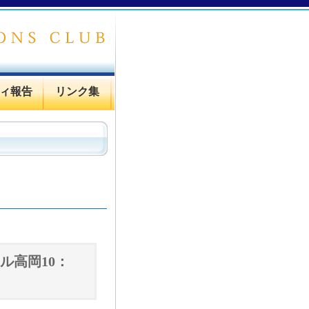
ィ報告
リンク集
ル高岡10：