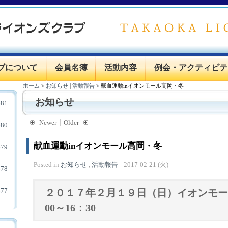
ブについて
会員名簿
活動内容
例会・アクティビテ
ホーム
>
お知らせ
|
活動報告
>
献血運動inイオンモール高岡・冬
お知らせ
81
Newer
Older
80
献血運動inイオンモール高岡・冬
79
Posted in
お知らせ
,
活動報告
2017-02-21 (火)
78
77
２０１７年２
月１９
日（日）イオンモー
00～16：3
0