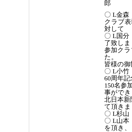
郎
〇 L金
クラブ表
対して
〇 L国
了致しま
参加クラ
た。
皆様の御
〇 L小
60周年
150名
事ができ
北日本新
て頂きま
〇 L杉
〇 L山
を頂き、