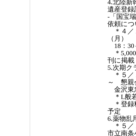
4.北陸
遺産登録
-「国宝
依頼につ
＊４／２
（月）
18：30
＊5,00
刊に掲載
5.次期
＊５／１
～ 懇親会
金沢東
＊L般若
＊登録料
予定
6.薬物
＊５／１
市立南条