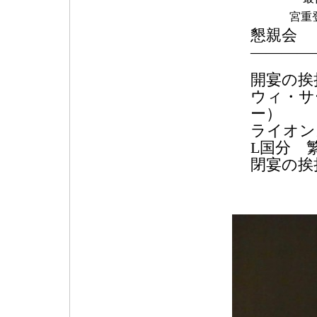
宮重
懇親会
――――
開宴の挨
ウィ・サ
ー）
ライオ
L国分 
閉宴の挨