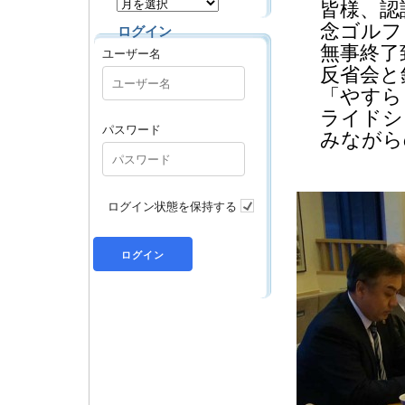
皆様、認
念ゴルフ
ログイン
無事終了
ユーザー名
反省会と
「やすら
ライドシ
パスワード
みながら
ログイン状態を保持する