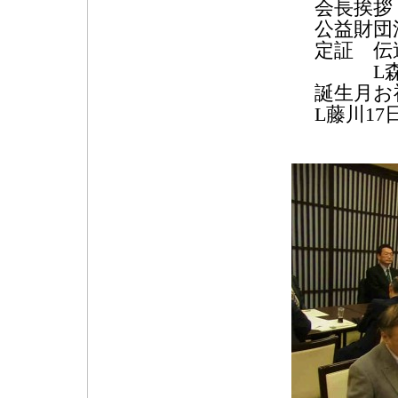
会長挨拶
公益財団
定証 伝
L森田
誕生月お
L藤川17
21