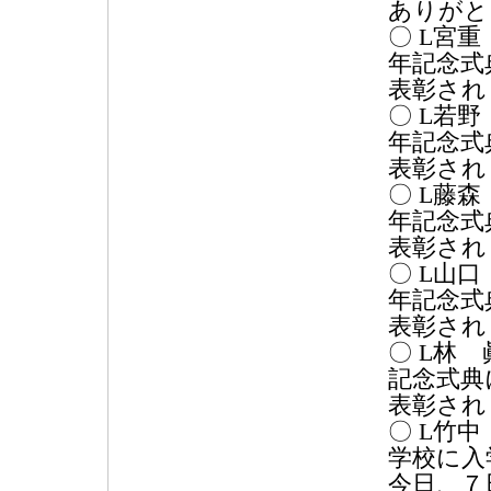
ありがと
〇 L宮
年記念式
表彰され
〇 L若
年記念式
表彰され
〇 L藤
年記念式
表彰され
〇 L山
年記念式
表彰され
〇 L林
記念式典
表彰され
〇 L竹
学校に入
今日、７