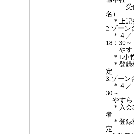
受付10
名）
＊上記
2.ゾー
＊４／１
18：30
やす
＊L小竹
＊登録料
定
3.ゾー
＊４／２
30～
やすら
＊入会3
者
＊登録料
定