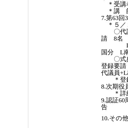
＊受講者
＊講 師
7.第63
＊５／
〇代議
請 8名
L小竹
国分 L
〇式典
登録要請
代議員+
＊登録料
8.次期
＊詳細
9.認証
告
10.そ