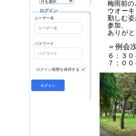
梅雨前の
ウオーキ
ログイン
勤しむ姿
ユーザー名
参加、
ありがと
パスワード
＝例会
６：３０
７：００
ログイン状態を保持する