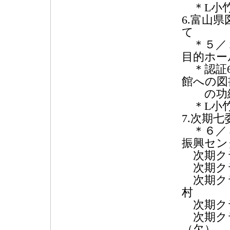
＊L小
6.富山
て
＊５／２
目的ホー
＊認証6
館への図
の功績
＊L小
7.次期
＊６／３
振興セン
次期クラ
次期クラ
次期クラ
村
次期クラ
次期クラ
（欠）