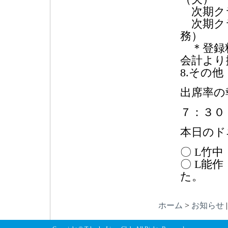
次期クラ
次期クラ
務）
＊登録料
会計より
8.その他
出席率の
７：３０
本日のド
〇 L竹
〇 L能
た。
ホーム
>
お知らせ