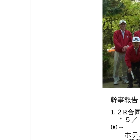
幹事報告
1.２R
＊５／９
00～
ホテル