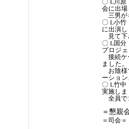
〇 L川
会に出場
三男が
〇 L小竹
に出演し
見て下
〇 L国
プロジェ
接続ケー
ました。
お陰様
ーション
〇 L竹
実施しま
全員で1
＝懇親
＝司会＝