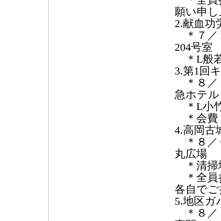
＊全員
願い申し
2.献血
＊７／２
204号室
＊L般
3.第1
＊８／５
急ホテル
＊L小
＊会費 
4.高岡
＊８／６
丸広場
＊清掃場
＊全員
各自でご
5.地区
＊８／１