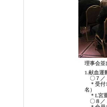
理事会並
1.献血
〇７／２
＊受付13
名）
＊L宮重
〇８／１