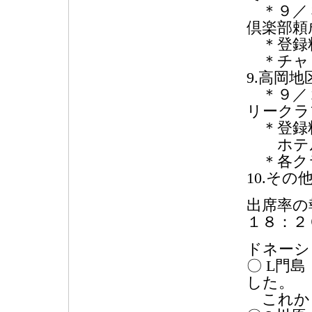
＊９／３
倶楽部頼
＊登録料
＊チャリ
9.高岡
＊９／２
リークラ
＊登録料 
ホテル
＊各クラ
10.その
出席率の
１８：２
ドネーシ
〇 L門
した。
これか