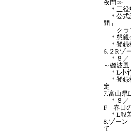
夜間≫
＊三役懇
＊公式訪
間」
クラブ
＊懇親会
＊登録料1
6.２R
＊８／２
～磯波風
＊L小竹
＊登録料
定
7.富山
＊８／２
F 春日
＊L般若
8.ゾー
て