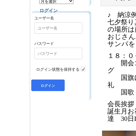
ログイン
♪ 納涼
ユーザー名
七夕祭り
の場所は
おじさん
パスワード
サンバを
１８：
開会
ログイン状態を保持する
国旗
国歌・
会長挨拶
誕生月お
達 30日