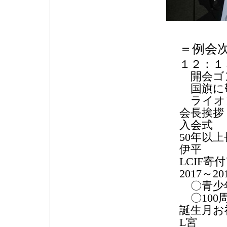
＝例会
１２：１
開会ゴ
国旗に
ライオ
会長挨拶
入会式
50年以
伊平
LCIF寄
2017～
〇青少
〇100
誕生月お祝
L宮