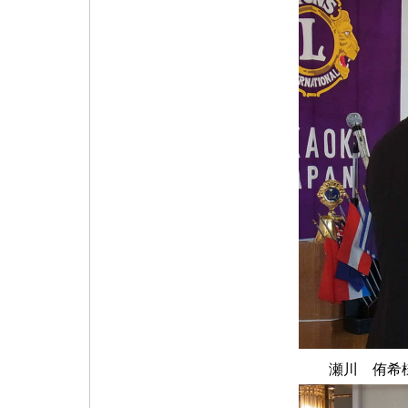
瀬川 侑希