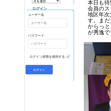
本日も待
会員のス
ログイン
地区年次
ユーザー名
す。まだ
からっと
が秀逸で
パスワード
ログイン状態を保持する