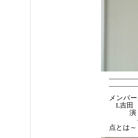
―――
――――
メンバ
L吉田
演 題
～長生
点と