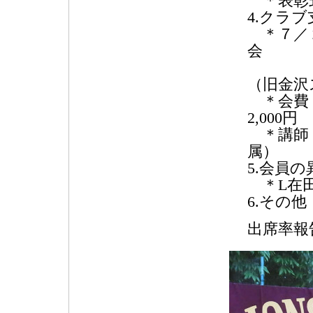
＊表彰式
4.クラ
＊７／２
会
AN
（旧金沢
＊会費：
2,000円
＊講師：
属）
5.会員
＊L在田
6.そ
出席率報