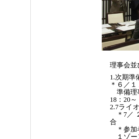
理事会並
1.次期
＊６／１
準備理事
18：20～
2.7ラ
＊7／ ２
合
＊参加
１ゾーン