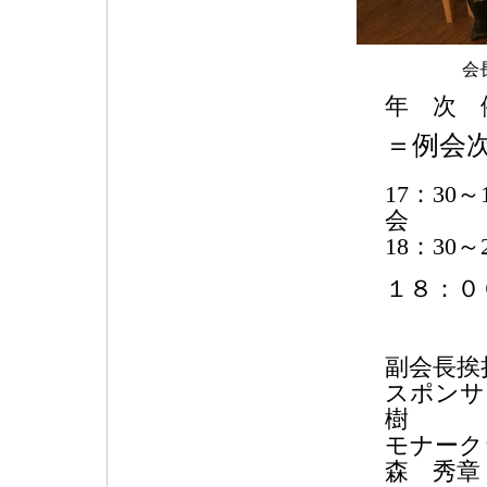
会
年 次 
＝例会
17：30
会
18：30
１８：０
国
ライ
副会長挨
スポンサ
樹
モナーク
森 秀章