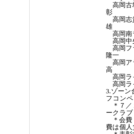
高岡古城
彰
高岡志貴
雄
高岡南ラ
高岡中
高岡フ
隆一
高岡アラ
高
高岡ラ
高岡ラ
3.ゾー
フコンペ
＊７／２
ークラブ
＊会費：
費は個人