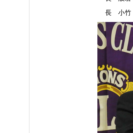
ウ
長 小竹