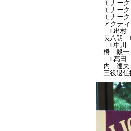
モナーク
モナーク
モナーク
アクティ
L出村 
長八朗 
L中川 
橋 毅一
L髙田 
内 達夫
三役退任