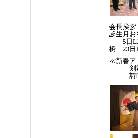
会長挨
誕生
5日L若
橋 23日
≪新春ア
剣舞 
詩吟 