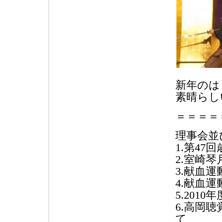
新年のは
素晴らし
＝＝＝＝
理事会並
1.第4
2.室崎
3.献血運
4.献血
5.201
6.高岡
て