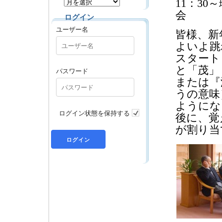
11：30
会
ログイン
ユーザー名
皆様、新
よいよ跳
スタート
と「茂」
パスワード
または『
うの意味
ようにな
ログイン状態を保持する
後に、覚
が割り当