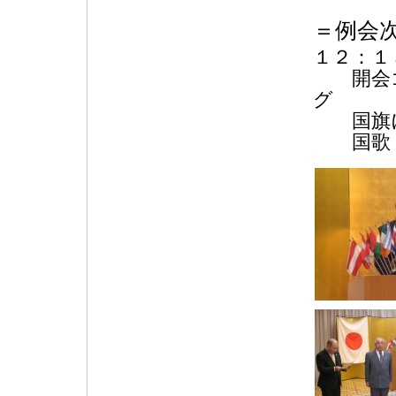
＝例会
１２：１
開会
国旗に
国歌・