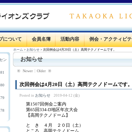
ブについて
会員名簿
活動内容
例会・アクティビテ
ホーム
>
お知らせ
>
次回例会は4月20日（土）高岡テクノドームです。
お知らせ
セン
Newer
Older
81
次回例会は4月20日（土）高岡テクノドームです
80
Posted in
お知らせ
2019-04-12 (金)
79
第1507回例会ご案内
第65回334-D地区年次大会
78
【高岡テクノドーム】
と き ４月 ２０日（土）
ところ 高岡テクノドーム