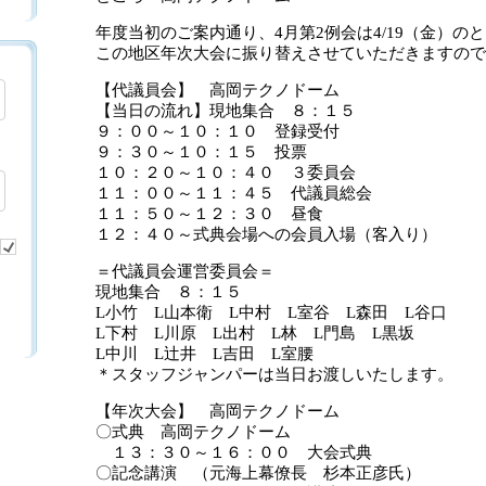
年度当初のご案内通り、4月第2例会は4/19（金）の
この地区年次大会に振り替えさせていただきますので
【代議員会】 高岡テクノドーム
【当日の流れ】現地集合 ８：１５
９：００～１０：１０ 登録受付
９：３０～１０：１５ 投票
１０：２０～１０：４０ ３委員会
１１：００～１１：４５ 代議員総会
１１：５０～１２：３０ 昼食
１２：４０～式典会場への会員入場（客入り）
＝代議員会運営委員会＝
現地集合 ８：１５
L小竹 L山本衛 L中村 L室谷 L森田 L谷口
L下村 L川原 L出村 L林 L門島 L黒坂
L中川 L辻井 L吉田 L室腰
＊スタッフジャンパーは当日お渡しいたします。
【年次大会】 高岡テクノドーム
〇式典 高岡テクノドーム
１３：３０～１６：００ 大会式典
〇記念講演 （元海上幕僚長 杉本正彦氏）