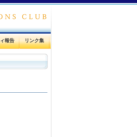
ィ報告
リンク集
。