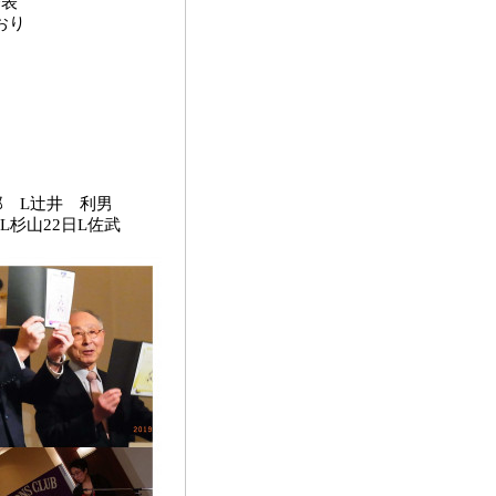
発表
おり
ング
礼
郎 L辻井 利男
L杉山22日L佐武