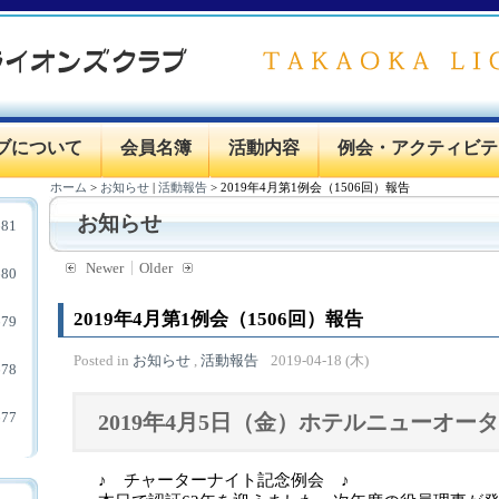
ブについて
会員名簿
活動内容
例会・アクティビテ
ホーム
>
お知らせ
|
活動報告
>
2019年4月第1例会（1506回）報告
お知らせ
81
Newer
Older
80
2019年4月第1例会（1506回）報告
79
Posted in
お知らせ
,
活動報告
2019-04-18 (木)
78
77
2019年4月5
日（金）ホテルニューオー
♪ チャーターナイト記念例会 ♪