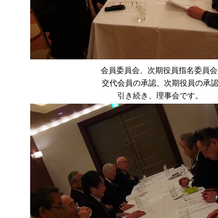
会員委員会、次期役員指名委員会
交代会員の承認、次期役員の承
引き続き、理事会です。