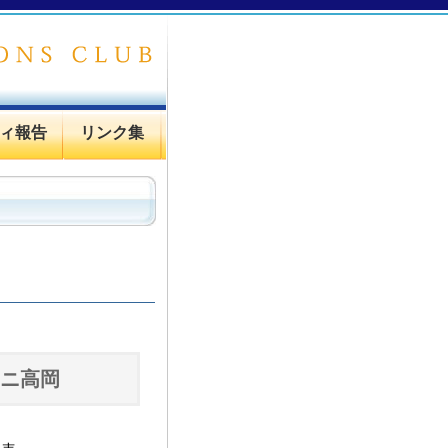
ィ報告
リンク集
タニ高岡