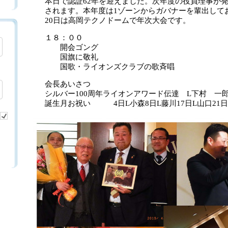
本日で認証62年を迎えました。次年度の役員理事が
されます。本年度は1ゾーンからガバナーを輩出して
20日は高岡テクノドームで年次大会です。
１８：００
開会ゴ
国旗に敬
国歌・ライオンズクラブの歌斉唱
会長あいさつ
シルバー100周年ライオンアワード伝達 L下村 一
誕生月お祝い 4日L小森8日L藤川17日L山口21日