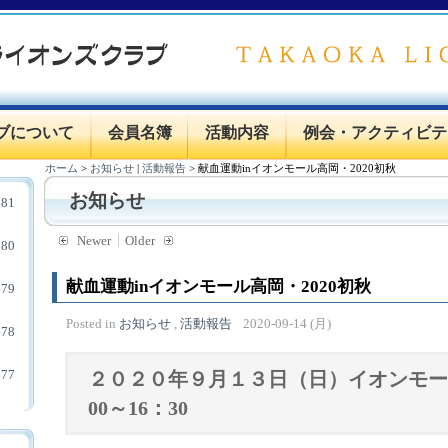
ブについて
会員名簿
活動内容
例会・アクティビテ
ホーム
>
お知らせ
|
活動報告
>
献血運動inイオンモール高岡・2020初秋
お知らせ
81
Newer
Older
80
献血運動inイオンモール高岡・2020初秋
79
Posted in
お知らせ
,
活動報告
2020-09-14 (月)
78
77
２０２０年９
月１３日（日）イオンモー
00～16：3
0