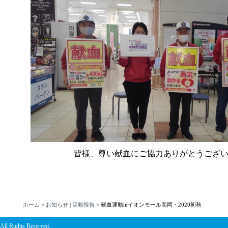
皆様、尊い献血にご協力ありがとうござ
ホーム
>
お知らせ
|
活動報告
>
献血運動inイオンモール高岡・2020初秋
All Rights Reserved.