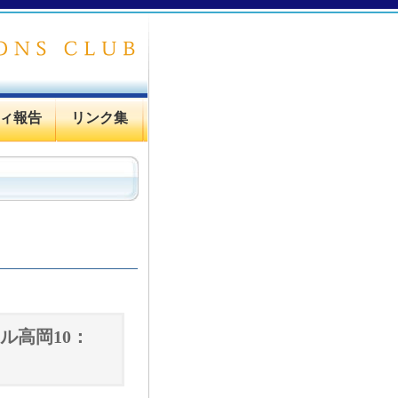
ィ報告
リンク集
ル高岡10：