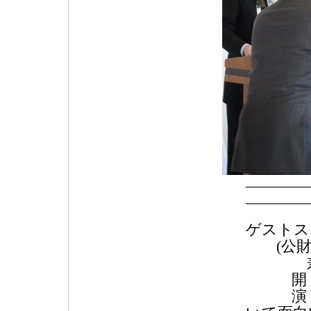
―――
――――
ゲストス
(公財)
兼 高
開 
演 題