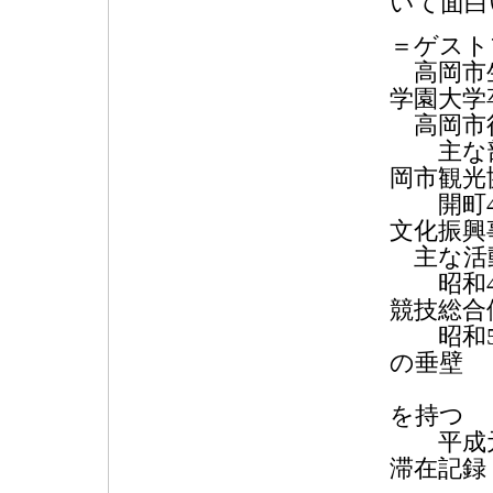
いて面白
＝ゲスト
高岡市生
学園大学
高岡市
主な部
岡市観光
開町40
文化振興
主な活
昭和45
競技総合
昭和54
の垂壁
「下
を持つ
平成元
滞在記録