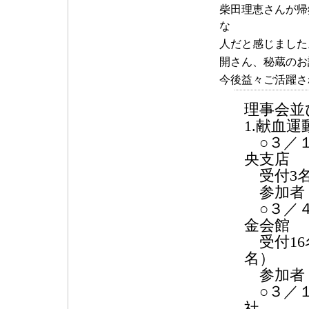
柴田理恵さんが帰
な
人だと感じました
開さん、秘蔵のお
今後益々ご活躍さ
理事会並
1.献血
○３／１
央支店
受付3名 
参加者
○３／４
金会館
受付16名
名）
参加者
○３／１
社