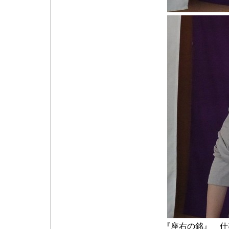
『座右の銘』 仕