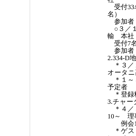
受付33名
名）
参加者
○３／１
輸 本社
受付7名 
参加者
2.334
＊３／２
オータニ
＊１～３
予定者
＊登録料
3.チャ
＊４／５
10～ 
例会18
＊ゲスト