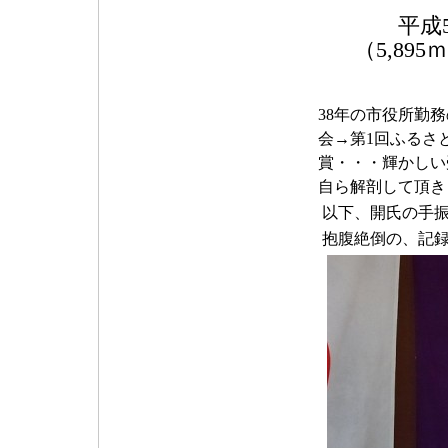
「キ
平成5
（5,89
38年の市役所勤
会→第1回ふるさ
賞・・・輝かしい
自ら解剖して頂き
以下、開氏の手振
抱腹絶倒の、記録