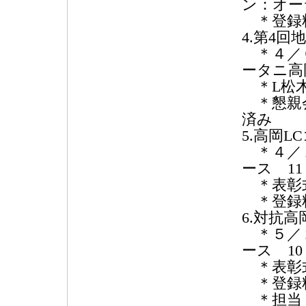
ン：オー
＊登録料 
4.第4
＊４／６
ータニ高
＊L松木
＊懇親会
済み
5.高岡
＊４／１
ース 11
＊表彰式
＊登録料 
6.対抗
＊５／２
ース 10
＊表彰式
＊登録料 
＊担当