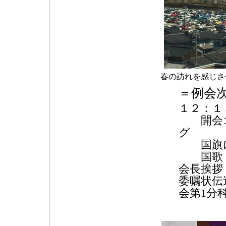
春の訪れを感じさ
＝例会
１２：１
開会
国旗に
国歌・
会長挨
委嘱状伝
会第1分
L松