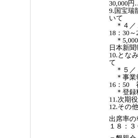
30,00
9.国宝
いて
＊４／２
18：30
＊5,00
日本新聞
10.と
て
＊５／
＊事業報告
16：50 
＊登録料
11.次
12.その
出席率の
１８