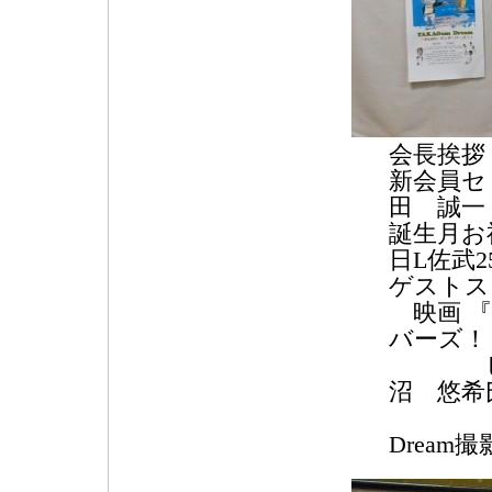
会長挨拶
新会員セ
田 誠一
誕生月お
日L佐武2
ゲスト
映画 『T
バーズ！
ヒロイ
沼 悠希
演 題
Dream