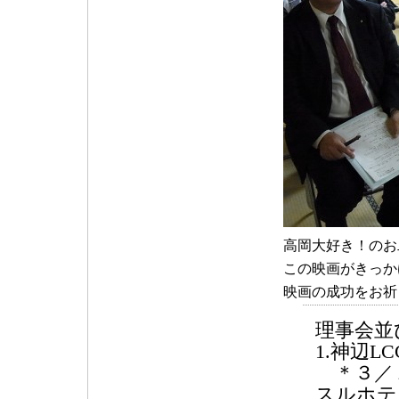
高岡大好き！のお
この映画がきっか
映画の成功をお祈
理事会並
1.神辺L
＊３／１
スルホテ