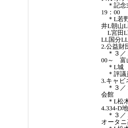
＊記念式典
19：00
＊L若野
井L朝山
L宮田L
LL国分L
2.公益
＊３／２
00～ 
＊L城
＊評議員
3.キャ
＊３／２
会館
＊L松
4.334
＊３／２
オータニ