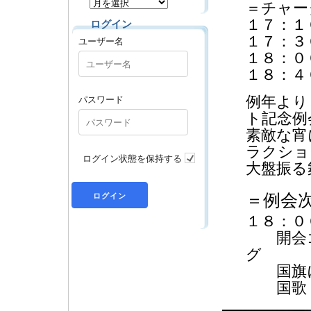
＝チャー
１７：１
ログイン
１７：３
ユーザー名
１８：０
１８：４
パスワード
例年より
ト記念例
素敵な宵
ラクショ
ログイン状態を保持する
大盤振る
＝例会
１８：０
開会
国旗に
国歌・