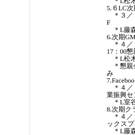
＊L松木
5.６L
＊３／３
F
＊L藤森
6.次期G
＊４／１３
17：0
＊L松木
＊懇親会
み
7.Face
＊４／１
業振興セ
＊L室
8.次期
＊４／２
ックスプ
＊L藤森