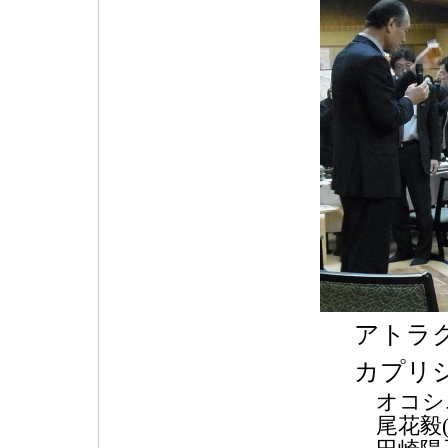
アトラ
カプリ
オコシエ
尾花毅(