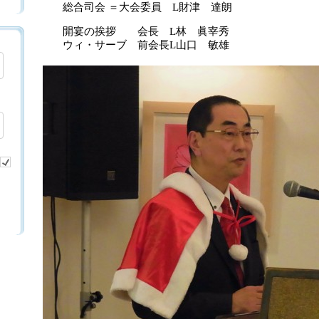
総合司会 ＝大会委員 L財津 達朗
開宴の挨拶 会長 L林 眞宰秀
ウィ・サーブ 前会長L山口 敏雄