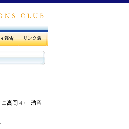
ィ報告
リンク集
タニ高岡 4F 瑞竜
。