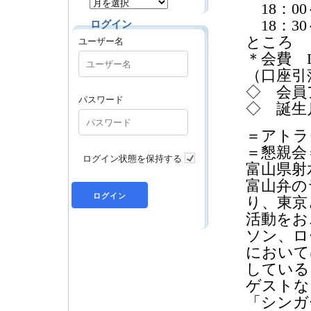
18：
18：3
ログイン
ユーザー名
ところ 
＊会費 L3
（口座引
◇ 会員
パスワード
◇ 誕生
＝アトラ
＝懇親会
ログイン状態を保持する
富山県射
富山弁の
り、東京
活動をお
ソン、ロ
において
している
ゲストな
「シンガ