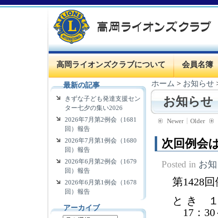
高岡ライオンズクラブについて
会員名簿
ホーム
>
お知らせ
最新の記事
きずな子ども発達支援セン
お知らせ
ター七夕の集い2026
2026年7月第2例会（1681
Newer
Older
回）報告
2026年7月第1例会（1680
次回例会は
回）報告
2026年6月第2例会（1679
Posted in
お知
回）報告
第142
2026年6月第1例会（1678
回）報告
と き
アーカイブ
17：3