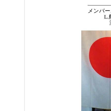
――――
メンバー
L.般
演 