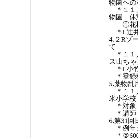
物園への
＊１１／
物園 休
①花桃 
＊L辻
4.２R
て
＊１１／
ス山ちゃ
＊L小竹
＊登録料
5.薬物
＊１１／
米小学校
＊対象
＊講師：
6.第3
＊例年
＊＠600