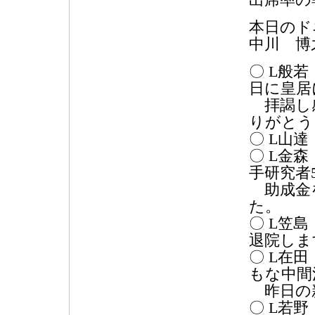
出席率の
本日のド
中川 博
〇 L般
日に皇居
拝謁し
りがとう
〇 L山
〇 L金
手研究者
助成金を
た。
〇 L笠
退院しま
〇 L在
もな中間
昨日の
〇 L若