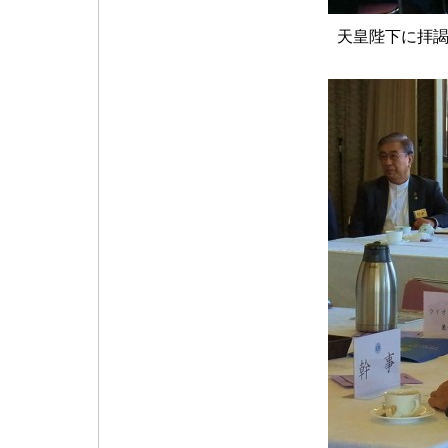
天皇陛下に拝