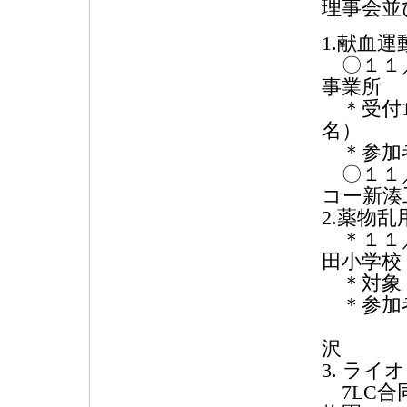
理事会並
1.献血
〇１１／
事業所
＊受付14
名）
＊参加
〇１１／
コー新湊
2.薬物
＊１１／
田小学校
＊対象
＊参加者
：高岡
沢
3. ラ
7LC合