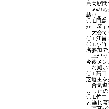
高岡駅間
66の応
載りまし
〇 L門
が「琴」
大会で
〇 L江
〇 L小竹
名参加で
上がり
今後メン
お願い
〇 L髙
芝道主を
合気道連
ましたの
〇 L竹
と垂れ幕
写真が掲