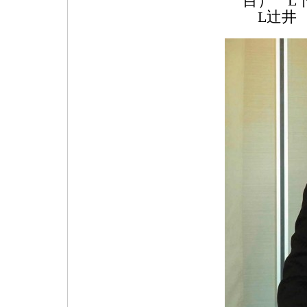
目） L
L辻井