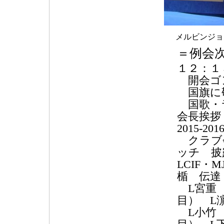
メルビンジョ
＝例会
１２：１
開会ゴ
国旗に
国歌・
会長挨拶
2015-2
クラブ会
ッチ 披
LCIF・
楯 伝達
L宮重 
目） L
L小竹 